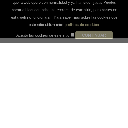
que la web opere con normalidad y ya han sido fijadas.Puedes
borrar o bloquear todas las cookies de este sitio, pero partes de
esta web no funcionarán. Para saber más sobre las cookies que
este sitio utiliza mire:
política de cookies
.
Acepto las cookies de este sitio
FULGENCIO MUÑOZ
PROFESIONAL CON UNA DILATADA
FORMACIÓN Y EXPERIENCIA EN
DERMATOLOGÍA Y CIRUGÍA PLÁSTICA
Fulgencio Muñoz Romero, dermatólogo y cirujano
plástico, completa su formación vía MIR en
Dermatología
en el Hospital Clínico Universitario de